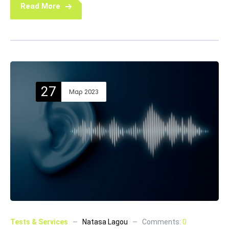
Read More
27
Μαρ 2023
Tests & Services
Natasa Lagou
Comments:
0